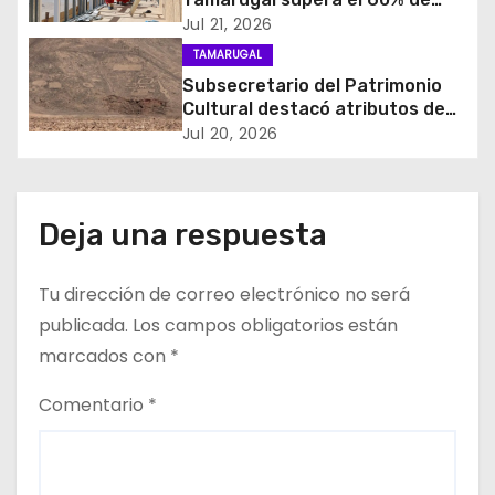
n
avance en su construcción
Jul 21, 2026
d
TAMARUGAL
Subsecretario del Patrimonio
e
Cultural destacó atributos de
Geoglifos de Pintados para
Jul 20, 2026
e
avanzar en su postulación a
Patrimonio Mundial UNESCO
n
Deja una respuesta
t
r
Tu dirección de correo electrónico no será
publicada.
Los campos obligatorios están
a
marcados con
*
d
Comentario
*
a
s