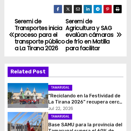
Seremi de
Seremi de
N
Transportes inicia
Agricultura y SAG
a
proceso para el
evalúan cámaras
transporte público
de frío en Matilla
v
a La Tirana 2026
para facilitar
e
g
Related Post
a
TAMARUGAL
c
“Reciclando en la Festividad de
La Tirana 2026” recupera cerca
i
de cuatro toneladas de
Jul 22, 2026
residuos
TAMARUGAL
ó
Base SAMU para la provincia del
Tamarugal supera el 60% de