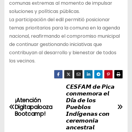
comunas extremas al momento de impulsar
soluciones y políticas públicas.
La participación del edil permitió posicionar
temas prioritarios para la comuna en la agenda
nacional, reafirmando el compromiso municipal
de continuar gestionando iniciativas que
contribuyan al desarrollo y bienestar de todos
los vecinos.
𝘾𝙀𝙎𝙁𝘼𝙈 𝙙𝙚 𝙋𝙞𝙘𝙖
N
𝙘𝙤𝙣𝙢𝙚𝙢𝙤𝙧𝙖 𝙚𝙡
a
¡Atención
𝘿𝙞́𝙖 𝙙𝙚 𝙡𝙤𝙨
Digitapalooza
𝙋𝙪𝙚𝙗𝙡𝙤𝙨
v
Bootcamp!
𝙄𝙣𝙙𝙞́𝙜𝙚𝙣𝙖𝙨 𝙘𝙤𝙣
𝙘𝙚𝙧𝙚𝙢𝙤𝙣𝙞𝙖
e
𝙖𝙣𝙘𝙚𝙨𝙩𝙧𝙖𝙡