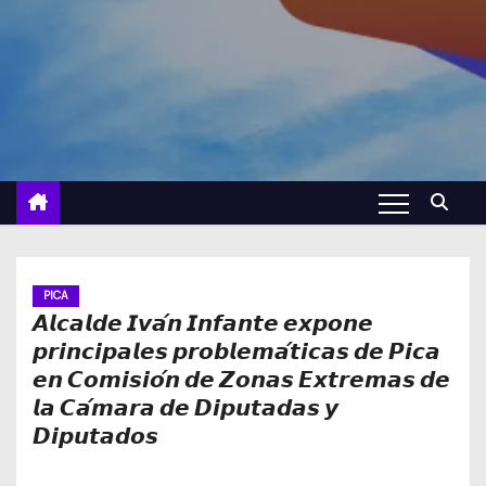
PICA
𝘼𝙡𝙘𝙖𝙡𝙙𝙚 𝙄𝙫𝙖́𝙣 𝙄𝙣𝙛𝙖𝙣𝙩𝙚 𝙚𝙭𝙥𝙤𝙣𝙚
𝙥𝙧𝙞𝙣𝙘𝙞𝙥𝙖𝙡𝙚𝙨 𝙥𝙧𝙤𝙗𝙡𝙚𝙢𝙖́𝙩𝙞𝙘𝙖𝙨 𝙙𝙚 𝙋𝙞𝙘𝙖
𝙚𝙣 𝘾𝙤𝙢𝙞𝙨𝙞𝙤́𝙣 𝙙𝙚 𝙕𝙤𝙣𝙖𝙨 𝙀𝙭𝙩𝙧𝙚𝙢𝙖𝙨 𝙙𝙚
𝙡𝙖 𝘾𝙖́𝙢𝙖𝙧𝙖 𝙙𝙚 𝘿𝙞𝙥𝙪𝙩𝙖𝙙𝙖𝙨 𝙮
𝘿𝙞𝙥𝙪𝙩𝙖𝙙𝙤𝙨