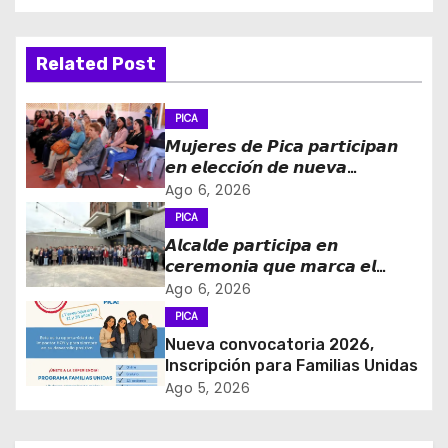
g
a
Related Post
c
PICA
i
𝙈𝙪𝙟𝙚𝙧𝙚𝙨 𝙙𝙚 𝙋𝙞𝙘𝙖 𝙥𝙖𝙧𝙩𝙞𝙘𝙞𝙥𝙖𝙣
𝙚𝙣 𝙚𝙡𝙚𝙘𝙘𝙞𝙤́𝙣 𝙙𝙚 𝙣𝙪𝙚𝙫𝙖
ó
𝙙𝙞𝙧𝙚𝙘𝙩𝙞𝙫𝙖 𝙙𝙚 𝙡𝙖 𝙈𝙚𝙨𝙖 𝙙𝙚 𝙡𝙖
Ago 6, 2026
𝙈𝙪𝙟𝙚𝙧 𝙍𝙪𝙧𝙖𝙡 𝙚 𝙄𝙣𝙙𝙞́𝙜𝙚𝙣𝙖
PICA
n
𝘼𝙡𝙘𝙖𝙡𝙙𝙚 𝙥𝙖𝙧𝙩𝙞𝙘𝙞𝙥𝙖 𝙚𝙣
d
𝙘𝙚𝙧𝙚𝙢𝙤𝙣𝙞𝙖 𝙦𝙪𝙚 𝙢𝙖𝙧𝙘𝙖 𝙚𝙡
𝙞𝙣𝙜𝙧𝙚𝙨𝙤 𝙙𝙚 𝙚𝙜𝙧𝙚𝙨𝙖𝙙𝙤𝙨 𝙙𝙚𝙡
Ago 6, 2026
e
𝙇𝙞𝙘𝙚𝙤 𝘽𝙞𝙘𝙚𝙣𝙩𝙚𝙣𝙖𝙧𝙞𝙤 𝙋𝙖𝙙𝙧𝙚
PICA
𝘼𝙡𝙗𝙚𝙧𝙩𝙤 𝙃𝙪𝙧𝙩𝙖𝙙𝙤 𝙙𝙚 𝙋𝙞𝙘𝙖 𝙖 𝙡𝙖
Nueva convocatoria 2026,
e
𝙞𝙣𝙙𝙪𝙨𝙩𝙧𝙞𝙖 𝙢𝙞𝙣𝙚𝙧𝙖
Inscripción para Familias Unidas
Ago 5, 2026
n
t