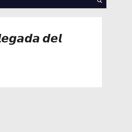
𝙡𝙚𝙜𝙖𝙙𝙖 𝙙𝙚𝙡