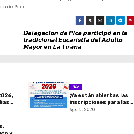
ias de Pica.
𝘿𝙚𝙡𝙚𝙜𝙖𝙘𝙞𝙤́𝙣 𝙙𝙚 𝙋𝙞𝙘𝙖 𝙥𝙖𝙧𝙩𝙞𝙘𝙞𝙥𝙤́ 𝙚𝙣 𝙡𝙖
𝙩𝙧𝙖𝙙𝙞𝙘𝙞𝙤𝙣𝙖𝙡 𝙀𝙪𝙘𝙖𝙧𝙞𝙨𝙩𝙞́𝙖 𝙙𝙚𝙡 𝘼𝙙𝙪𝙡𝙩𝙤
𝙈𝙖𝙮𝙤𝙧 𝙚𝙣 𝙇𝙖 𝙏𝙞𝙧𝙖𝙣𝙖
PICA
2026,
¡Ya están abiertas las
lias
inscripciones para las
Ramadas de Fiestas
Ago 5, 2026
Patrias 2026!
s,
ado y