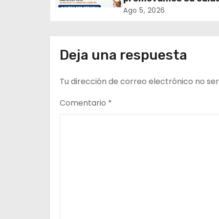
ó
tenencia responsable
Ago 5, 2026
n
d
Deja una respuesta
e
Tu dirección de correo electrónico no ser
e
n
Comentario
*
t
r
a
d
a