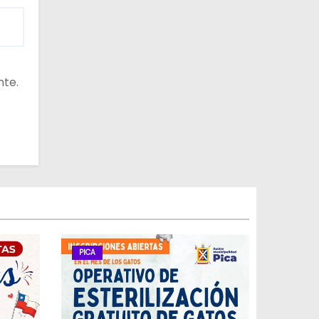
nte.
PICA