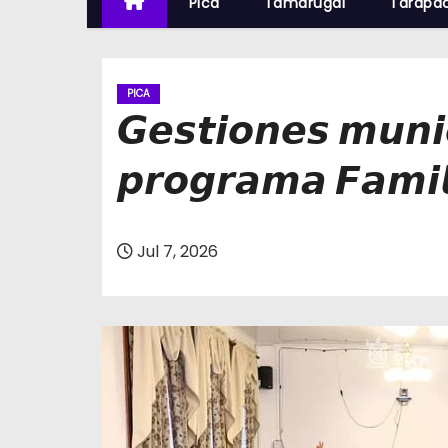
Pica
Tamarugal
Tarapa
PICA
𝙂𝙚𝙨𝙩𝙞𝙤𝙣𝙚𝙨 𝙢𝙪𝙣𝙞𝙘
𝙥𝙧𝙤𝙜𝙧𝙖𝙢𝙖 𝙁𝙖𝙢𝙞𝙡
Jul 7, 2026