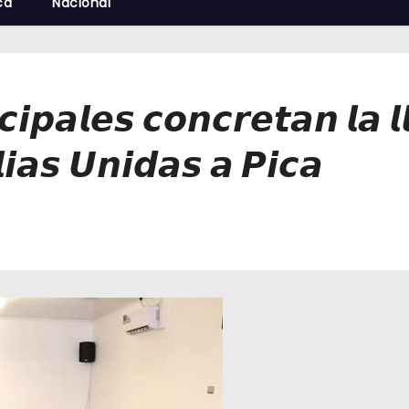
cá
Nacional
𝙞𝙥𝙖𝙡𝙚𝙨 𝙘𝙤𝙣𝙘𝙧𝙚𝙩𝙖𝙣 𝙡𝙖 𝙡
𝙖𝙨 𝙐𝙣𝙞𝙙𝙖𝙨 𝙖 𝙋𝙞𝙘𝙖