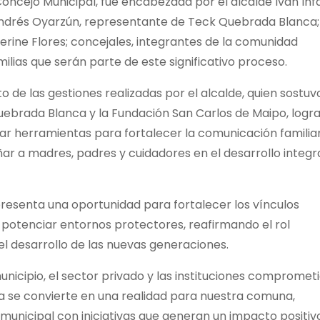
Concejo Municipal, fue encabezada por el alcalde Iván Inf
Andrés Oyarzún, representante de Teck Quebrada Blanca;
herine Flores; concejales, integrantes de la comunidad
ilias que serán parte de este significativo proceso.
o de las gestiones realizadas por el alcalde, quien sostuv
uebrada Blanca y la Fundación San Carlos de Maipo, logr
ar herramientas para fortalecer la comunicación familiar
r a madres, padres y cuidadores en el desarrollo integr
resenta una oportunidad para fortalecer los vínculos
y potenciar entornos protectores, reafirmando el rol
l desarrollo de las nuevas generaciones.
unicipio, el sector privado y las instituciones compromet
ma se convierte en una realidad para nuestra comuna,
unicipal con iniciativas que generan un impacto positiv