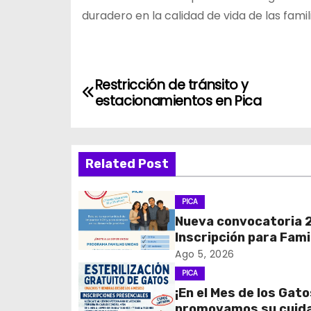
duradero en la calidad de vida de las famil
N
Restricción de tránsito y
estacionamientos en Pica
a
v
Related Post
e
g
PICA
Nueva convocatoria 
a
Inscripción para Fami
c
Unidas
Ago 5, 2026
PICA
i
¡En el Mes de los Gato
promovamos su cuid