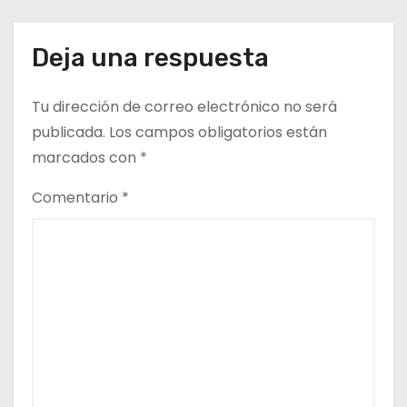
n
t
Deja una respuesta
r
Tu dirección de correo electrónico no será
a
publicada.
Los campos obligatorios están
d
marcados con
*
a
Comentario
*
s