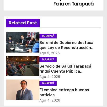
Feria en Tarapacá
e
g
Related Post
a
c
TARAPACÁ
Seremi de Gobierno destaca
i
que Ley de Reconstrucción
Nacional impulsará la inversión
Ago 5, 2026
ó
y el empleo en Tarapacá
TARAPACÁ
Servicio de Salud Tarapacá
n
rindió Cuenta Pública
Participativa
d
Ago 4, 2026
TARAPACÁ
e
El empleo entrega buenas
noticias
e
Ago 4, 2026