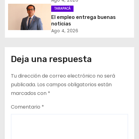
Ago 4, 2026
d
TARAPACÁ
El empleo entrega buenas
e
noticias
Ago 4, 2026
e
n
Deja una respuesta
t
r
Tu dirección de correo electrónico no será
publicada.
Los campos obligatorios están
a
marcados con
*
d
Comentario
*
a
s