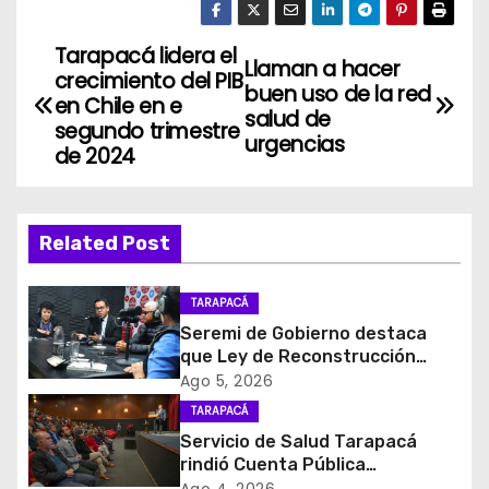
Tarapacá lidera el
N
Llaman a hacer
crecimiento del PIB
buen uso de la red
a
en Chile en e
salud de
segundo trimestre
urgencias
v
de 2024
e
g
Related Post
a
TARAPACÁ
c
Seremi de Gobierno destaca
que Ley de Reconstrucción
i
Nacional impulsará la inversión
Ago 5, 2026
y el empleo en Tarapacá
TARAPACÁ
ó
Servicio de Salud Tarapacá
rindió Cuenta Pública
n
Participativa