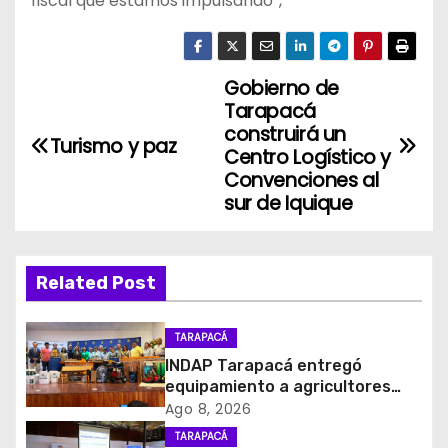
fiscal que estamos impulsando”,
Gobierno de
N
Tarapacá
a
construirá un
Turismo y paz
Centro Logístico y
v
Convenciones al
sur de Iquique
e
g
Related Post
a
c
TARAPACÁ
INDAP Tarapacá entregó
i
equipamiento a agricultores
para prevenir la mosca de la
Ago 8, 2026
ó
fruta en Pica
TARAPACÁ