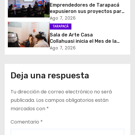
Emprendedores de Tarapacá
n
expusieron sus proyectos para
acceder al Fondo Capital
d
Ago 7, 2026
Semilla de SERCOTEC
TARAPACÁ
e
Sala de Arte Casa
Collahuasi inicia el Mes de la
e
Minería con experiencia
Ago 7, 2026
interactiva sobre el cobre
n
t
Deja una respuesta
r
Tu dirección de correo electrónico no será
a
publicada.
Los campos obligatorios están
d
marcados con
*
a
Comentario
*
s