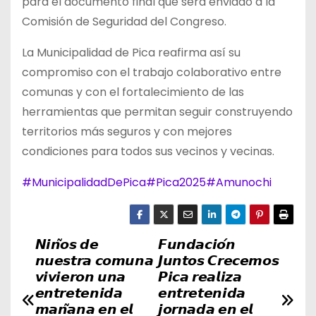
para el documento final que será enviado a la
Comisión de Seguridad del Congreso.
La Municipalidad de Pica reafirma así su
compromiso con el trabajo colaborativo entre
comunas y con el fortalecimiento de las
herramientas que permitan seguir construyendo
territorios más seguros y con mejores
condiciones para todos sus vecinos y vecinas.
#MunicipalidadDePica
#Pica2025
#Amunochi
𝙉𝙞𝙣̃𝙤𝙨 𝙙𝙚
𝙁𝙪𝙣𝙙𝙖𝙘𝙞𝙤́𝙣
N
𝙣𝙪𝙚𝙨𝙩𝙧𝙖 𝙘𝙤𝙢𝙪𝙣𝙖
𝙅𝙪𝙣𝙩𝙤𝙨 𝘾𝙧𝙚𝙘𝙚𝙢𝙤𝙨
a
𝙫𝙞𝙫𝙞𝙚𝙧𝙤𝙣 𝙪𝙣𝙖
𝙋𝙞𝙘𝙖 𝙧𝙚𝙖𝙡𝙞𝙯𝙖
𝙚𝙣𝙩𝙧𝙚𝙩𝙚𝙣𝙞𝙙𝙖
𝙚𝙣𝙩𝙧𝙚𝙩𝙚𝙣𝙞𝙙𝙖
v
𝙢𝙖𝙣̃𝙖𝙣𝙖 𝙚𝙣 𝙚𝙡
𝙟𝙤𝙧𝙣𝙖𝙙𝙖 𝙚𝙣 𝙚𝙡