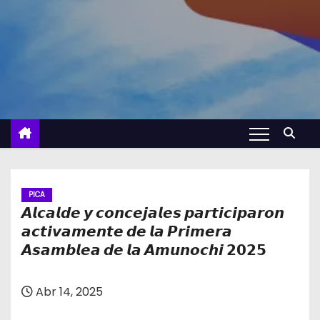
PICA
𝘼𝙡𝙘𝙖𝙡𝙙𝙚 𝙮 𝙘𝙤𝙣𝙘𝙚𝙟𝙖𝙡𝙚𝙨 𝙥𝙖𝙧𝙩𝙞𝙘𝙞𝙥𝙖𝙧𝙤𝙣
𝙖𝙘𝙩𝙞𝙫𝙖𝙢𝙚𝙣𝙩𝙚 𝙙𝙚 𝙡𝙖 𝙋𝙧𝙞𝙢𝙚𝙧𝙖
𝘼𝙨𝙖𝙢𝙗𝙡𝙚𝙖 𝙙𝙚 𝙡𝙖 𝘼𝙢𝙪𝙣𝙤𝙘𝙝𝙞 𝟮𝟬𝟮𝟱
Abr 14, 2025