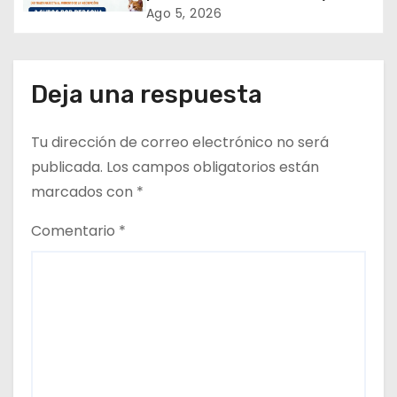
n
tenencia responsable!
Ago 5, 2026
t
r
Deja una respuesta
a
Tu dirección de correo electrónico no será
d
publicada.
Los campos obligatorios están
a
marcados con
*
s
Comentario
*