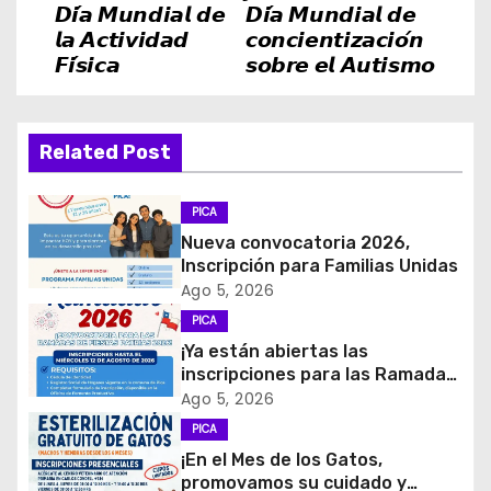
𝘿𝙞́𝙖 𝙈𝙪𝙣𝙙𝙞𝙖𝙡 𝙙𝙚
𝘿𝙞́𝙖 𝙈𝙪𝙣𝙙𝙞𝙖𝙡 𝙙𝙚
e
𝙡𝙖 𝘼𝙘𝙩𝙞𝙫𝙞𝙙𝙖𝙙
𝙘𝙤𝙣𝙘𝙞𝙚𝙣𝙩𝙞𝙯𝙖𝙘𝙞𝙤́𝙣
𝙁𝙞́𝙨𝙞𝙘𝙖
𝙨𝙤𝙗𝙧𝙚 𝙚𝙡 𝘼𝙪𝙩𝙞𝙨𝙢𝙤
g
a
Related Post
c
i
PICA
Nueva convocatoria 2026,
ó
Inscripción para Familias Unidas
Ago 5, 2026
n
PICA
d
¡Ya están abiertas las
inscripciones para las Ramadas
e
de Fiestas Patrias 2026!
Ago 5, 2026
PICA
e
¡En el Mes de los Gatos,
promovamos su cuidado y