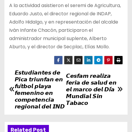
A la actividad asistieron el seremi de Agricultura,
Eduardo Justo, el director regional de INDAP,
Adolfo Hidalgo, y en representación del alcalde
Iván Infante Chacón, participaron el
administrador municipal suplente, Alberto
Aburto, y el director de Secplac, Elías Mollo.
𝙀𝙨𝙩𝙪𝙙𝙞𝙖𝙣𝙩𝙚𝙨 𝙙𝙚
N
𝘾𝙚𝙨𝙛𝙖𝙢 𝙧𝙚𝙖𝙡𝙞𝙯𝙖
𝙋𝙞𝙘𝙖 𝙩𝙧𝙞𝙪𝙣𝙛𝙖𝙣 𝙚𝙣
𝙛𝙚𝙧𝙞𝙖 𝙙𝙚 𝙨𝙖𝙡𝙪𝙙 𝙚𝙣
a
𝙛𝙪́𝙩𝙗𝙤𝙡 𝙥𝙡𝙖𝙮𝙖
𝙚𝙡 𝙢𝙖𝙧𝙘𝙤 𝙙𝙚𝙡 𝘿𝙞́𝙖
𝙛𝙚𝙢𝙚𝙣𝙞𝙣𝙤 𝙚𝙣
𝙈𝙪𝙣𝙙𝙞𝙖𝙡 𝙎𝙞𝙣
v
𝙘𝙤𝙢𝙥𝙚𝙩𝙚𝙣𝙘𝙞𝙖
𝙏𝙖𝙗𝙖𝙘𝙤
𝙧𝙚𝙜𝙞𝙤𝙣𝙖𝙡 𝙙𝙚𝙡 𝙄𝙉𝘿
e
g
Related Post