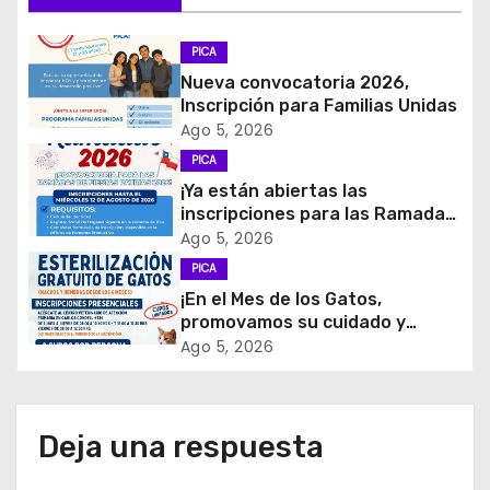
a
c
PICA
Nueva convocatoria 2026,
i
Inscripción para Familias Unidas
Ago 5, 2026
ó
PICA
¡Ya están abiertas las
n
inscripciones para las Ramadas
de Fiestas Patrias 2026!
d
Ago 5, 2026
PICA
e
¡En el Mes de los Gatos,
promovamos su cuidado y
e
tenencia responsable!
Ago 5, 2026
n
t
Deja una respuesta
r