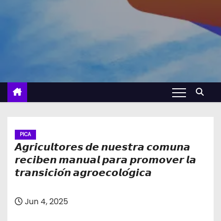
PICA
𝘼𝙜𝙧𝙞𝙘𝙪𝙡𝙩𝙤𝙧𝙚𝙨 𝙙𝙚 𝙣𝙪𝙚𝙨𝙩𝙧𝙖 𝙘𝙤𝙢𝙪𝙣𝙖
𝙧𝙚𝙘𝙞𝙗𝙚𝙣 𝙢𝙖𝙣𝙪𝙖𝙡 𝙥𝙖𝙧𝙖 𝙥𝙧𝙤𝙢𝙤𝙫𝙚𝙧 𝙡𝙖
𝙩𝙧𝙖𝙣𝙨𝙞𝙘𝙞𝙤́𝙣 𝙖𝙜𝙧𝙤𝙚𝙘𝙤𝙡𝙤́𝙜𝙞𝙘𝙖
Jun 4, 2025