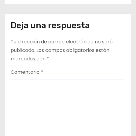
n
t
Deja una respuesta
r
a
Tu dirección de correo electrónico no será
d
publicada.
Los campos obligatorios están
marcados con
*
a
Comentario
*
s