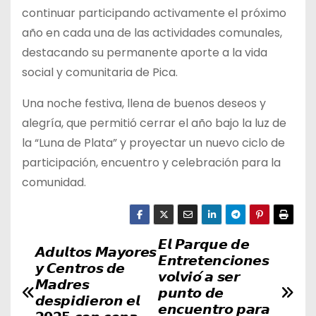
continuar participando activamente el próximo
año en cada una de las actividades comunales,
destacando su permanente aporte a la vida
social y comunitaria de Pica.
Una noche festiva, llena de buenos deseos y
alegría, que permitió cerrar el año bajo la luz de
la “Luna de Plata” y proyectar un nuevo ciclo de
participación, encuentro y celebración para la
comunidad.
𝙀𝙡 𝙋𝙖𝙧𝙦𝙪𝙚 𝙙𝙚
N
𝘼𝙙𝙪𝙡𝙩𝙤𝙨 𝙈𝙖𝙮𝙤𝙧𝙚𝙨
𝙀𝙣𝙩𝙧𝙚𝙩𝙚𝙣𝙘𝙞𝙤𝙣𝙚𝙨
𝙮 𝘾𝙚𝙣𝙩𝙧𝙤𝙨 𝙙𝙚
a
𝙫𝙤𝙡𝙫𝙞𝙤́ 𝙖 𝙨𝙚𝙧
𝙈𝙖𝙙𝙧𝙚𝙨
𝙥𝙪𝙣𝙩𝙤 𝙙𝙚
𝙙𝙚𝙨𝙥𝙞𝙙𝙞𝙚𝙧𝙤𝙣 𝙚𝙡
v
𝙚𝙣𝙘𝙪𝙚𝙣𝙩𝙧𝙤 𝙥𝙖𝙧𝙖