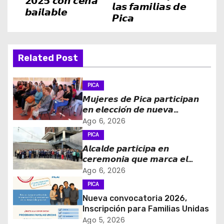
𝟮𝟬𝟮𝟱 𝙘𝙤𝙣 𝙘𝙚𝙣𝙖
𝙡𝙖𝙨 𝙛𝙖𝙢𝙞𝙡𝙞𝙖𝙨 𝙙𝙚
𝙗𝙖𝙞𝙡𝙖𝙗𝙡𝙚
e
𝙋𝙞𝙘𝙖
g
a
Related Post
c
PICA
i
𝙈𝙪𝙟𝙚𝙧𝙚𝙨 𝙙𝙚 𝙋𝙞𝙘𝙖 𝙥𝙖𝙧𝙩𝙞𝙘𝙞𝙥𝙖𝙣
𝙚𝙣 𝙚𝙡𝙚𝙘𝙘𝙞𝙤́𝙣 𝙙𝙚 𝙣𝙪𝙚𝙫𝙖
ó
𝙙𝙞𝙧𝙚𝙘𝙩𝙞𝙫𝙖 𝙙𝙚 𝙡𝙖 𝙈𝙚𝙨𝙖 𝙙𝙚 𝙡𝙖
Ago 6, 2026
𝙈𝙪𝙟𝙚𝙧 𝙍𝙪𝙧𝙖𝙡 𝙚 𝙄𝙣𝙙𝙞́𝙜𝙚𝙣𝙖
PICA
n
𝘼𝙡𝙘𝙖𝙡𝙙𝙚 𝙥𝙖𝙧𝙩𝙞𝙘𝙞𝙥𝙖 𝙚𝙣
d
𝙘𝙚𝙧𝙚𝙢𝙤𝙣𝙞𝙖 𝙦𝙪𝙚 𝙢𝙖𝙧𝙘𝙖 𝙚𝙡
𝙞𝙣𝙜𝙧𝙚𝙨𝙤 𝙙𝙚 𝙚𝙜𝙧𝙚𝙨𝙖𝙙𝙤𝙨 𝙙𝙚𝙡
Ago 6, 2026
e
𝙇𝙞𝙘𝙚𝙤 𝘽𝙞𝙘𝙚𝙣𝙩𝙚𝙣𝙖𝙧𝙞𝙤 𝙋𝙖𝙙𝙧𝙚
PICA
𝘼𝙡𝙗𝙚𝙧𝙩𝙤 𝙃𝙪𝙧𝙩𝙖𝙙𝙤 𝙙𝙚 𝙋𝙞𝙘𝙖 𝙖 𝙡𝙖
Nueva convocatoria 2026,
e
𝙞𝙣𝙙𝙪𝙨𝙩𝙧𝙞𝙖 𝙢𝙞𝙣𝙚𝙧𝙖
Inscripción para Familias Unidas
Ago 5, 2026