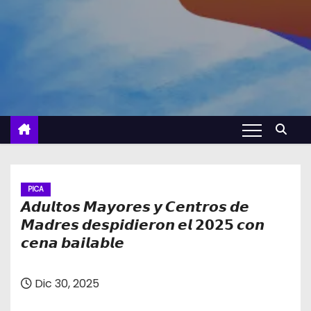
PICA
𝘼𝙙𝙪𝙡𝙩𝙤𝙨 𝙈𝙖𝙮𝙤𝙧𝙚𝙨 𝙮 𝘾𝙚𝙣𝙩𝙧𝙤𝙨 𝙙𝙚
𝙈𝙖𝙙𝙧𝙚𝙨 𝙙𝙚𝙨𝙥𝙞𝙙𝙞𝙚𝙧𝙤𝙣 𝙚𝙡 𝟮𝟬𝟮𝟱 𝙘𝙤𝙣
𝙘𝙚𝙣𝙖 𝙗𝙖𝙞𝙡𝙖𝙗𝙡𝙚
Dic 30, 2025