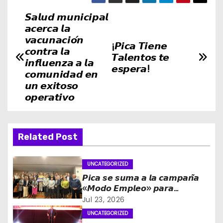
𝙎𝙖𝙡𝙪𝙙 𝙢𝙪𝙣𝙞𝙘𝙞𝙥𝙖𝙡
N
𝙖𝙘𝙚𝙧𝙘𝙖 𝙡𝙖
a
𝙫𝙖𝙘𝙪𝙣𝙖𝙘𝙞𝙤́𝙣
¡𝙋𝙞𝙘𝙖 𝙏𝙞𝙚𝙣𝙚
𝙘𝙤𝙣𝙩𝙧𝙖 𝙡𝙖
𝙏𝙖𝙡𝙚𝙣𝙩𝙤𝙨 𝙩𝙚
v
𝙞𝙣𝙛𝙡𝙪𝙚𝙣𝙯𝙖 𝙖 𝙡𝙖
𝙚𝙨𝙥𝙚𝙧𝙖!
𝙘𝙤𝙢𝙪𝙣𝙞𝙙𝙖𝙙 𝙚𝙣
e
𝙪𝙣 𝙚𝙭𝙞𝙩𝙤𝙨𝙤
𝙤𝙥𝙚𝙧𝙖𝙩𝙞𝙫𝙤
g
a
Related Post
c
i
UNCATEGORIZED
𝙋𝙞𝙘𝙖 𝙨𝙚 𝙨𝙪𝙢𝙖 𝙖 𝙡𝙖 𝙘𝙖𝙢𝙥𝙖𝙣̃𝙖
ó
«𝙈𝙤𝙙𝙤 𝙀𝙢𝙥𝙡𝙚𝙤» 𝙥𝙖𝙧𝙖
𝙛𝙤𝙧𝙩𝙖𝙡𝙚𝙘𝙚𝙧 𝙡𝙖 𝙜𝙚𝙣𝙚𝙧𝙖𝙘𝙞𝙤́𝙣 𝙙𝙚
Jul 23, 2026
n
𝙤𝙥𝙤𝙧𝙩𝙪𝙣𝙞𝙙𝙖𝙙𝙚𝙨 𝙡𝙖𝙗𝙤𝙧𝙖𝙡𝙚𝙨 𝙚𝙣
UNCATEGORIZED
𝙏𝙖𝙧𝙖𝙥𝙖𝙘𝙖́