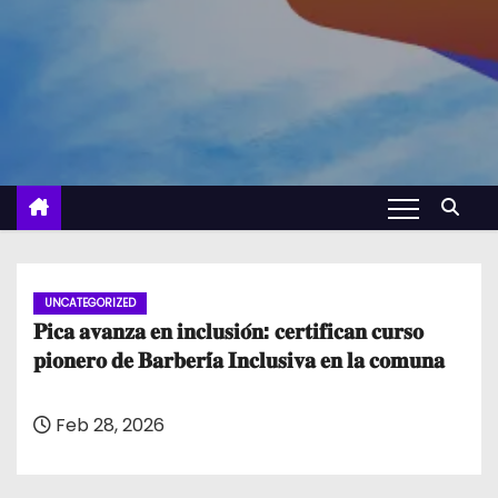
UNCATEGORIZED
𝐏𝐢𝐜𝐚 𝐚𝐯𝐚𝐧𝐳𝐚 𝐞𝐧 𝐢𝐧𝐜𝐥𝐮𝐬𝐢𝐨́𝐧: 𝐜𝐞𝐫𝐭𝐢𝐟𝐢𝐜𝐚𝐧 𝐜𝐮𝐫𝐬𝐨
𝐩𝐢𝐨𝐧𝐞𝐫𝐨 𝐝𝐞 𝐁𝐚𝐫𝐛𝐞𝐫𝐢́𝐚 𝐈𝐧𝐜𝐥𝐮𝐬𝐢𝐯𝐚 𝐞𝐧 𝐥𝐚 𝐜𝐨𝐦𝐮𝐧𝐚
Feb 28, 2026