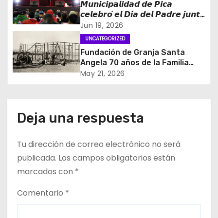
d
𝙈𝙪𝙣𝙞𝙘𝙞𝙥𝙖𝙡𝙞𝙙𝙖𝙙 𝙙𝙚 𝙋𝙞𝙘𝙖
𝙘𝙚𝙡𝙚𝙗𝙧𝙤́ 𝙚𝙡 𝘿𝙞́𝙖 𝙙𝙚𝙡 𝙋𝙖𝙙𝙧𝙚 𝙟𝙪𝙣𝙩𝙤
e
𝙖 𝙘𝙞𝙚𝙣𝙩𝙤𝙨 𝙙𝙚 𝙫𝙚𝙘𝙞𝙣𝙤𝙨
Jun 19, 2026
UNCATEGORIZED
e
Fundación de Granja Santa
Angela 70 años de la Familia
n
Napoli en el Oasis de Pica
May 21, 2026
t
r
Deja una respuesta
a
Tu dirección de correo electrónico no será
d
publicada.
Los campos obligatorios están
a
marcados con
*
s
Comentario
*