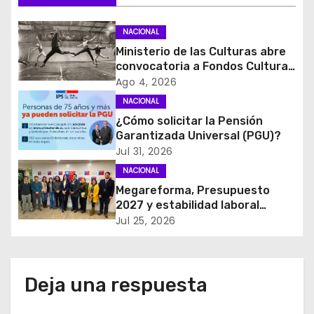
a
NACIONAL
c
Ministerio de las Culturas abre
convocatoria a Fondos Cultura
i
2027 con foco en
Ago 4, 2026
transparencia, innovación y
NACIONAL
ó
acceso ciudadano
¿Cómo solicitar la Pensión
Garantizada Universal (PGU)?
n
Jul 31, 2026
d
NACIONAL
Megareforma, Presupuesto
e
2027 y estabilidad laboral
marcan reunión clave entre
Jul 25, 2026
e
FENATRAMA y el Ministerio del
Medio Ambiente
n
Deja una respuesta
t