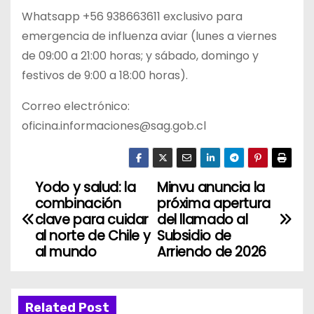
Whatsapp +56 938663611 exclusivo para
emergencia de influenza aviar (lunes a viernes
de 09:00 a 21:00 horas; y sábado, domingo y
festivos de 9:00 a 18:00 horas).
Correo electrónico:
oficina.informaciones@sag.gob.cl
Yodo y salud: la
Minvu anuncia la
N
combinación
próxima apertura
a
clave para cuidar
del llamado al
al norte de Chile y
Subsidio de
v
al mundo
Arriendo de 2026
e
g
Related Post