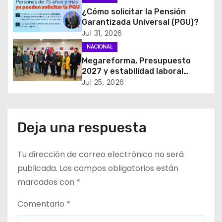
acceso ciudadano
¿Cómo solicitar la Pensión
n
Garantizada Universal (PGU)?
d
Jul 31, 2026
NACIONAL
e
Megareforma, Presupuesto
2027 y estabilidad laboral
e
marcan reunión clave entre
Jul 25, 2026
FENATRAMA y el Ministerio del
n
Medio Ambiente
t
Deja una respuesta
r
Tu dirección de correo electrónico no será
a
publicada.
Los campos obligatorios están
d
marcados con
*
a
Comentario
*