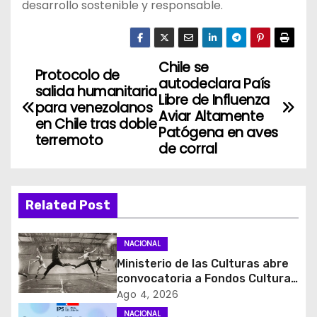
desarrollo sostenible y responsable.
Chile se
N
Protocolo de
autodeclara País
salida humanitaria
a
Libre de Influenza
para venezolanos
Aviar Altamente
en Chile tras doble
v
Patógena en aves
terremoto
de corral
e
g
Related Post
a
c
NACIONAL
Ministerio de las Culturas abre
i
convocatoria a Fondos Cultura
2027 con foco en
Ago 4, 2026
ó
transparencia, innovación y
NACIONAL