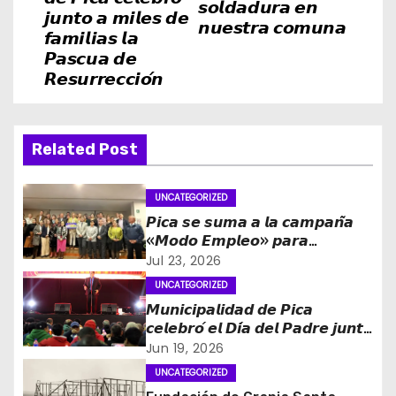
𝙨𝙤𝙡𝙙𝙖𝙙𝙪𝙧𝙖 𝙚𝙣
e
𝙟𝙪𝙣𝙩𝙤 𝙖 𝙢𝙞𝙡𝙚𝙨 𝙙𝙚
𝙣𝙪𝙚𝙨𝙩𝙧𝙖 𝙘𝙤𝙢𝙪𝙣𝙖
𝙛𝙖𝙢𝙞𝙡𝙞𝙖𝙨 𝙡𝙖
g
𝙋𝙖𝙨𝙘𝙪𝙖 𝙙𝙚
𝙍𝙚𝙨𝙪𝙧𝙧𝙚𝙘𝙘𝙞𝙤́𝙣
a
c
Related Post
i
ó
UNCATEGORIZED
𝙋𝙞𝙘𝙖 𝙨𝙚 𝙨𝙪𝙢𝙖 𝙖 𝙡𝙖 𝙘𝙖𝙢𝙥𝙖𝙣̃𝙖
n
«𝙈𝙤𝙙𝙤 𝙀𝙢𝙥𝙡𝙚𝙤» 𝙥𝙖𝙧𝙖
𝙛𝙤𝙧𝙩𝙖𝙡𝙚𝙘𝙚𝙧 𝙡𝙖 𝙜𝙚𝙣𝙚𝙧𝙖𝙘𝙞𝙤́𝙣 𝙙𝙚
Jul 23, 2026
d
𝙤𝙥𝙤𝙧𝙩𝙪𝙣𝙞𝙙𝙖𝙙𝙚𝙨 𝙡𝙖𝙗𝙤𝙧𝙖𝙡𝙚𝙨 𝙚𝙣
UNCATEGORIZED
𝙏𝙖𝙧𝙖𝙥𝙖𝙘𝙖́
e
𝙈𝙪𝙣𝙞𝙘𝙞𝙥𝙖𝙡𝙞𝙙𝙖𝙙 𝙙𝙚 𝙋𝙞𝙘𝙖
𝙘𝙚𝙡𝙚𝙗𝙧𝙤́ 𝙚𝙡 𝘿𝙞́𝙖 𝙙𝙚𝙡 𝙋𝙖𝙙𝙧𝙚 𝙟𝙪𝙣𝙩𝙤
e
𝙖 𝙘𝙞𝙚𝙣𝙩𝙤𝙨 𝙙𝙚 𝙫𝙚𝙘𝙞𝙣𝙤𝙨
Jun 19, 2026
UNCATEGORIZED
n