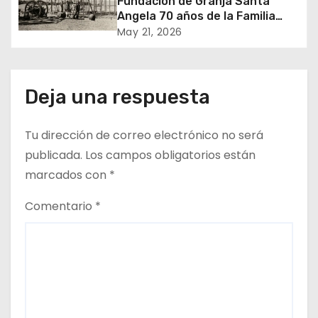
Fundación de Granja Santa
t
Angela 70 años de la Familia
Napoli en el Oasis de Pica
May 21, 2026
r
a
Deja una respuesta
d
Tu dirección de correo electrónico no será
a
publicada.
Los campos obligatorios están
s
marcados con
*
Comentario
*