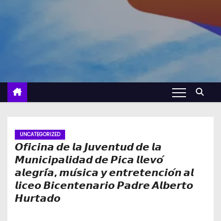
UNCATEGORIZED
𝙊𝙛𝙞𝙘𝙞𝙣𝙖 𝙙𝙚 𝙡𝙖 𝙅𝙪𝙫𝙚𝙣𝙩𝙪𝙙 𝙙𝙚 𝙡𝙖
𝙈𝙪𝙣𝙞𝙘𝙞𝙥𝙖𝙡𝙞𝙙𝙖𝙙 𝙙𝙚 𝙋𝙞𝙘𝙖 𝙡𝙡𝙚𝙫𝙤́
𝙖𝙡𝙚𝙜𝙧𝙞́𝙖, 𝙢𝙪́𝙨𝙞𝙘𝙖 𝙮 𝙚𝙣𝙩𝙧𝙚𝙩𝙚𝙣𝙘𝙞𝙤́𝙣 𝙖𝙡
𝙡𝙞𝙘𝙚𝙤 𝘽𝙞𝙘𝙚𝙣𝙩𝙚𝙣𝙖𝙧𝙞𝙤 𝙋𝙖𝙙𝙧𝙚 𝘼𝙡𝙗𝙚𝙧𝙩𝙤
𝙃𝙪𝙧𝙩𝙖𝙙𝙤