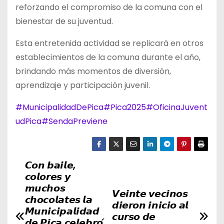
reforzando el compromiso de la comuna con el
bienestar de su juventud.
Esta entretenida actividad se replicará en otros
establecimientos de la comuna durante el año,
brindando más momentos de diversión,
aprendizaje y participación juvenil.
#MunicipalidadDePica
#Pica2025
#OficinaJuvent
udPica
#SendaPreviene
𝘾𝙤𝙣 𝙗𝙖𝙞𝙡𝙚,
N
𝙘𝙤𝙡𝙤𝙧𝙚𝙨 𝙮
a
𝙢𝙪𝙘𝙝𝙤𝙨
𝙑𝙚𝙞𝙣𝙩𝙚 𝙫𝙚𝙘𝙞𝙣𝙤𝙨
𝙘𝙝𝙤𝙘𝙤𝙡𝙖𝙩𝙚𝙨 𝙡𝙖
𝙙𝙞𝙚𝙧𝙤𝙣 𝙞𝙣𝙞𝙘𝙞𝙤 𝙖𝙡
v
𝙈𝙪𝙣𝙞𝙘𝙞𝙥𝙖𝙡𝙞𝙙𝙖𝙙
𝙘𝙪𝙧𝙨𝙤 𝙙𝙚
𝙙𝙚 𝙋𝙞𝙘𝙖 𝙘𝙚𝙡𝙚𝙗𝙧𝙤́