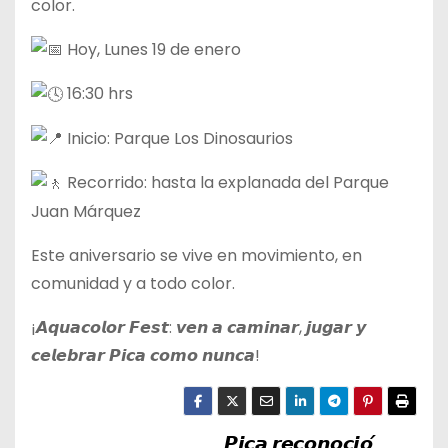
color.
Hoy, Lunes 19 de enero
16:30 hrs
Inicio: Parque Los Dinosaurios
Recorrido: hasta la explanada del Parque
Juan Márquez
Este aniversario se vive en movimiento, en
comunidad y a todo color.
¡𝘼𝙦𝙪𝙖𝙘𝙤𝙡𝙤𝙧 𝙁𝙚𝙨𝙩: 𝙫𝙚𝙣 𝙖 𝙘𝙖𝙢𝙞𝙣𝙖𝙧, 𝙟𝙪𝙜𝙖𝙧 𝙮
𝙘𝙚𝙡𝙚𝙗𝙧𝙖𝙧 𝙋𝙞𝙘𝙖 𝙘𝙤𝙢𝙤 𝙣𝙪𝙣𝙘𝙖!
𝙋𝙞𝙘𝙖 𝙧𝙚𝙘𝙤𝙣𝙤𝙘𝙞𝙤́