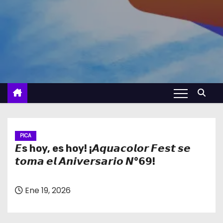
PICA
𝙀s hoy, es hoy! ¡𝘼𝙦𝙪𝙖𝙘𝙤𝙡𝙤𝙧 𝙁𝙚𝙨𝙩 𝙨𝙚
𝙩𝙤𝙢𝙖 𝙚𝙡 𝘼𝙣𝙞𝙫𝙚𝙧𝙨𝙖𝙧𝙞𝙤 𝙉°𝟲𝟵!
Ene 19, 2026