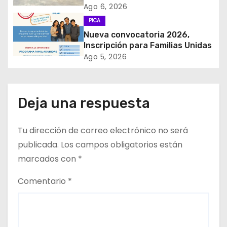
e
𝙞𝙣𝙜𝙧𝙚𝙨𝙤 𝙙𝙚 𝙚𝙜𝙧𝙚𝙨𝙖𝙙𝙤𝙨 𝙙𝙚𝙡
Ago 6, 2026
𝙇𝙞𝙘𝙚𝙤 𝘽𝙞𝙘𝙚𝙣𝙩𝙚𝙣𝙖𝙧𝙞𝙤 𝙋𝙖𝙙𝙧𝙚
PICA
e
𝘼𝙡𝙗𝙚𝙧𝙩𝙤 𝙃𝙪𝙧𝙩𝙖𝙙𝙤 𝙙𝙚 𝙋𝙞𝙘𝙖 𝙖 𝙡𝙖
Nueva convocatoria 2026,
𝙞𝙣𝙙𝙪𝙨𝙩𝙧𝙞𝙖 𝙢𝙞𝙣𝙚𝙧𝙖
Inscripción para Familias Unidas
n
Ago 5, 2026
t
r
Deja una respuesta
a
Tu dirección de correo electrónico no será
d
publicada.
Los campos obligatorios están
a
marcados con
*
s
Comentario
*