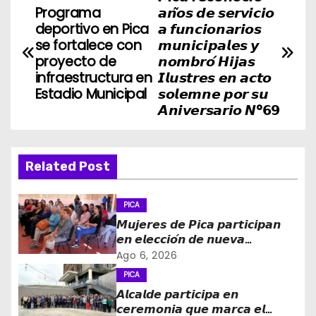
N
Programa
𝙖𝙣̃𝙤𝙨 𝙙𝙚 𝙨𝙚𝙧𝙫𝙞𝙘𝙞𝙤
a
deportivo en Pica
𝙖 𝙛𝙪𝙣𝙘𝙞𝙤𝙣𝙖𝙧𝙞𝙤𝙨
se fortalece con
𝙢𝙪𝙣𝙞𝙘𝙞𝙥𝙖𝙡𝙚𝙨 𝙮
v
proyecto de
𝙣𝙤𝙢𝙗𝙧𝙤́ 𝙃𝙞𝙟𝙖𝙨
infraestructura en
𝙄𝙡𝙪𝙨𝙩𝙧𝙚𝙨 𝙚𝙣 𝙖𝙘𝙩𝙤
e
Estadio Municipal
𝙨𝙤𝙡𝙚𝙢𝙣𝙚 𝙥𝙤𝙧 𝙨𝙪
𝘼𝙣𝙞𝙫𝙚𝙧𝙨𝙖𝙧𝙞𝙤 𝙉°𝟲𝟵
g
a
Related Post
c
i
PICA
𝙈𝙪𝙟𝙚𝙧𝙚𝙨 𝙙𝙚 𝙋𝙞𝙘𝙖 𝙥𝙖𝙧𝙩𝙞𝙘𝙞𝙥𝙖𝙣
ó
𝙚𝙣 𝙚𝙡𝙚𝙘𝙘𝙞𝙤́𝙣 𝙙𝙚 𝙣𝙪𝙚𝙫𝙖
𝙙𝙞𝙧𝙚𝙘𝙩𝙞𝙫𝙖 𝙙𝙚 𝙡𝙖 𝙈𝙚𝙨𝙖 𝙙𝙚 𝙡𝙖
Ago 6, 2026
n
𝙈𝙪𝙟𝙚𝙧 𝙍𝙪𝙧𝙖𝙡 𝙚 𝙄𝙣𝙙𝙞́𝙜𝙚𝙣𝙖
PICA
d
𝘼𝙡𝙘𝙖𝙡𝙙𝙚 𝙥𝙖𝙧𝙩𝙞𝙘𝙞𝙥𝙖 𝙚𝙣
𝙘𝙚𝙧𝙚𝙢𝙤𝙣𝙞𝙖 𝙦𝙪𝙚 𝙢𝙖𝙧𝙘𝙖 𝙚𝙡